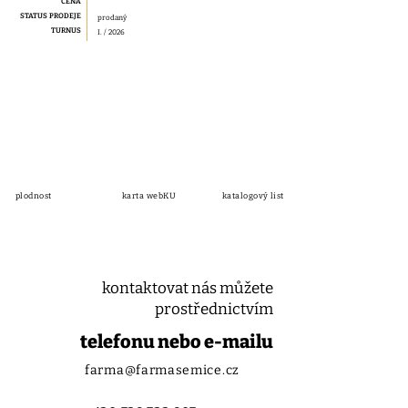
CENA
STATUS PRODEJE
prodaný
TURNUS
I. / 2026
plodnost
karta webKU
katalogový list
kontaktovat nás můžete
prostřednictvím
telefonu nebo e-mailu
farma@farmasemice.cz