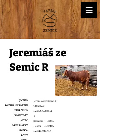
Jeremiáš ze
Semic R
JMÉNO
Jeremiáš ze Senic R
DATUM NAROZENÍ
1.10.2024
UŠNÍ ČÍSLO
CZ
266 560 034
ROHATOST
R
OTEC
Sauveur - ILI 886
OTEC MATKY
Hester - ZLM 305
MATKA
CZ
744 594 931
BODY